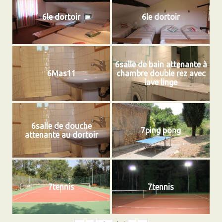
6le dortoir
6le dortoir
6salle de bain attenante à
6Mas11
chambre double rez avec
lave linge
6salle de douche
7ping pong
attenante au dortoir
7tennis
7tennis